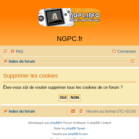
NGPC.fr
FAQ
Connexion
R
Index du forum
e
Supprimer les cookies
c
h
Êtes-vous sûr de vouloir supprimer tous les cookies de ce forum ?
e
r
c
Index du forum
Heures au format
UTC+02:00
h
Développé par
phpBB
® Forum Software © phpBB Limited
e
Style by
phpBB Spain
r
Traduit par
phpBB-fr.com