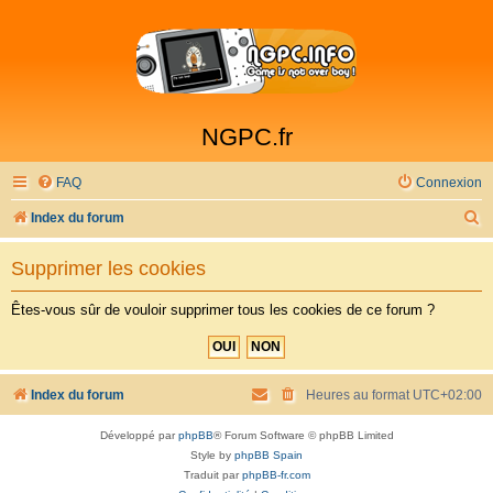
NGPC.fr
FAQ
Connexion
R
Index du forum
e
Supprimer les cookies
c
h
Êtes-vous sûr de vouloir supprimer tous les cookies de ce forum ?
e
r
c
Index du forum
Heures au format
UTC+02:00
h
Développé par
phpBB
® Forum Software © phpBB Limited
e
Style by
phpBB Spain
r
Traduit par
phpBB-fr.com