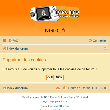
NGPC.fr
FAQ
Connexion
R
Index du forum
e
Supprimer les cookies
c
h
Êtes-vous sûr de vouloir supprimer tous les cookies de ce forum ?
e
r
c
Index du forum
Heures au format
UTC+02:00
h
Développé par
phpBB
® Forum Software © phpBB Limited
e
Style by
phpBB Spain
r
Traduit par
phpBB-fr.com