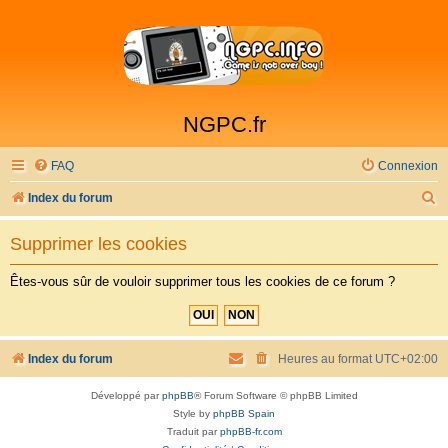
NGPC.fr
FAQ
Connexion
R
Index du forum
e
Supprimer les cookies
c
h
Êtes-vous sûr de vouloir supprimer tous les cookies de ce forum ?
e
r
c
Index du forum
Heures au format
UTC+02:00
h
Développé par
phpBB
® Forum Software © phpBB Limited
e
Style by
phpBB Spain
r
Traduit par
phpBB-fr.com