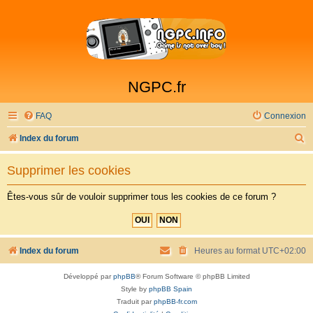
NGPC.fr
FAQ
Connexion
R
Index du forum
e
Supprimer les cookies
c
h
Êtes-vous sûr de vouloir supprimer tous les cookies de ce forum ?
e
r
c
Index du forum
Heures au format
UTC+02:00
h
Développé par
phpBB
® Forum Software © phpBB Limited
e
Style by
phpBB Spain
r
Traduit par
phpBB-fr.com