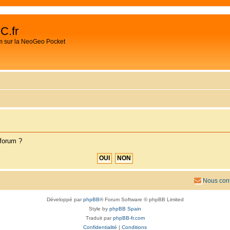
C.fr
m sur la NeoGeo Pocket
 forum ?
Nous cont
Développé par
phpBB
® Forum Software © phpBB Limited
Style by
phpBB Spain
Traduit par
phpBB-fr.com
Confidentialité
|
Conditions