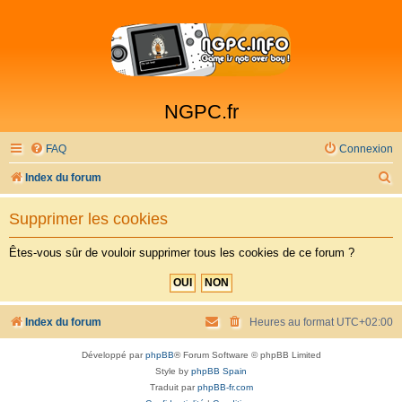
NGPC.fr
FAQ
Connexion
R
Index du forum
e
Supprimer les cookies
c
h
Êtes-vous sûr de vouloir supprimer tous les cookies de ce forum ?
e
r
c
Index du forum
Heures au format
UTC+02:00
h
Développé par
phpBB
® Forum Software © phpBB Limited
e
Style by
phpBB Spain
r
Traduit par
phpBB-fr.com