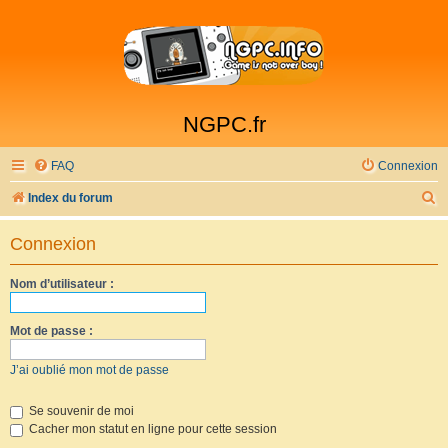
NGPC.fr
FAQ
Connexion
R
Index du forum
e
Connexion
c
h
Nom d’utilisateur :
e
r
Mot de passe :
c
J’ai oublié mon mot de passe
h
e
Se souvenir de moi
Cacher mon statut en ligne pour cette session
r