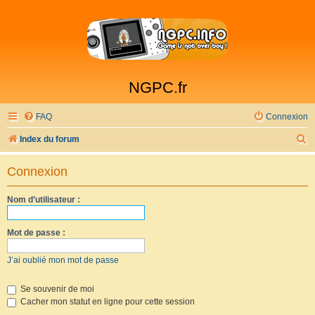
NGPC.fr
FAQ
Connexion
R
Index du forum
e
Connexion
c
h
Nom d’utilisateur :
e
r
Mot de passe :
c
J’ai oublié mon mot de passe
h
e
Se souvenir de moi
Cacher mon statut en ligne pour cette session
r