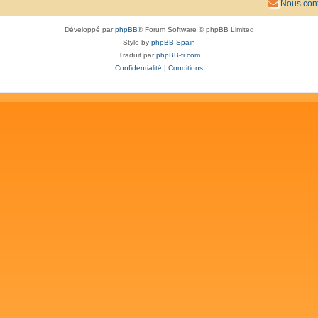
Nous cont
Développé par
phpBB
® Forum Software © phpBB Limited
Style by
phpBB Spain
Traduit par
phpBB-fr.com
Confidentialité
|
Conditions