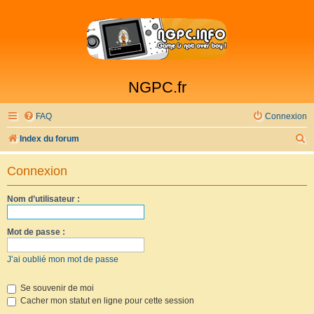
NGPC.fr
FAQ
Connexion
R
Index du forum
e
Connexion
c
h
Nom d’utilisateur :
e
r
Mot de passe :
c
J’ai oublié mon mot de passe
h
e
Se souvenir de moi
Cacher mon statut en ligne pour cette session
r