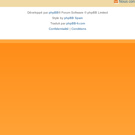
Nous cont
Développé par
phpBB
® Forum Software © phpBB Limited
Style by
phpBB Spain
Traduit par
phpBB-fr.com
Confidentialité
|
Conditions