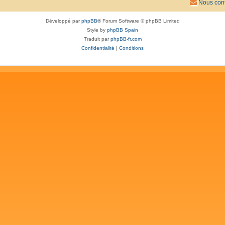
Nous cont
Développé par
phpBB
® Forum Software © phpBB Limited
Style by
phpBB Spain
Traduit par
phpBB-fr.com
Confidentialité
|
Conditions