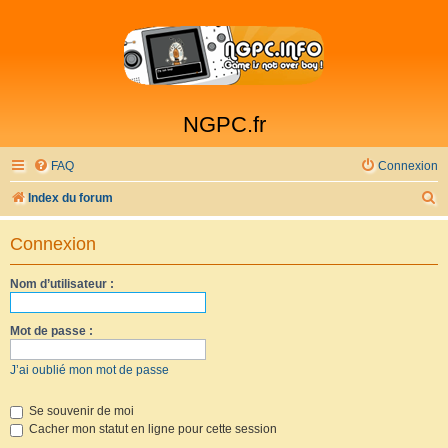
NGPC.fr
FAQ
Connexion
R
Index du forum
e
Connexion
c
h
Nom d’utilisateur :
e
r
Mot de passe :
c
J’ai oublié mon mot de passe
h
e
Se souvenir de moi
Cacher mon statut en ligne pour cette session
r