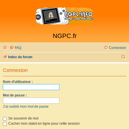
NGPC.fr
FAQ
Connexion
R
Index du forum
e
Connexion
c
h
Nom d’utilisateur :
e
r
Mot de passe :
c
J’ai oublié mon mot de passe
h
e
Se souvenir de moi
Cacher mon statut en ligne pour cette session
r