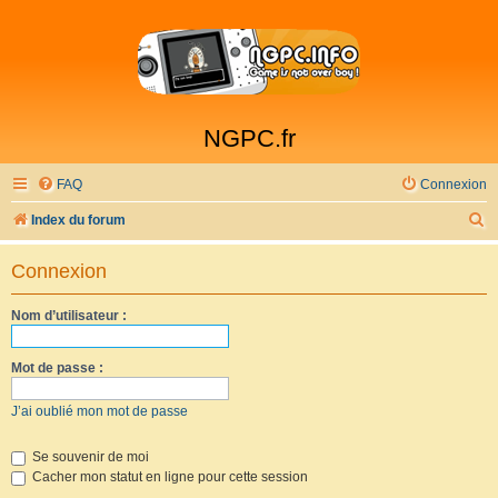
NGPC.fr
FAQ
Connexion
R
Index du forum
e
Connexion
c
h
Nom d’utilisateur :
e
r
Mot de passe :
c
J’ai oublié mon mot de passe
h
e
Se souvenir de moi
Cacher mon statut en ligne pour cette session
r