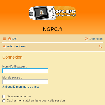
NGPC.fr
FAQ
Connexion
R
Index du forum
e
Connexion
c
h
Nom d’utilisateur :
e
r
Mot de passe :
c
J’ai oublié mon mot de passe
h
e
Se souvenir de moi
Cacher mon statut en ligne pour cette session
r