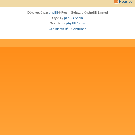
Nous cont
Développé par
phpBB
® Forum Software © phpBB Limited
Style by
phpBB Spain
Traduit par
phpBB-fr.com
Confidentialité
|
Conditions