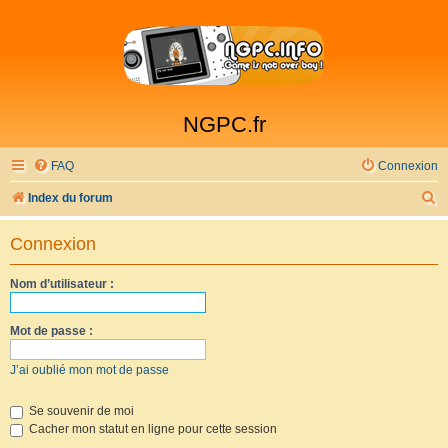
NGPC.fr
FAQ
Connexion
R
Index du forum
e
Connexion
c
h
Nom d’utilisateur :
e
r
Mot de passe :
c
J’ai oublié mon mot de passe
h
e
Se souvenir de moi
Cacher mon statut en ligne pour cette session
r