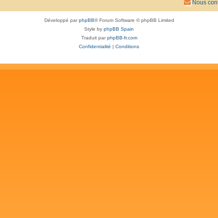
Nous cont
Développé par
phpBB
® Forum Software © phpBB Limited
Style by
phpBB Spain
Traduit par
phpBB-fr.com
Confidentialité
|
Conditions