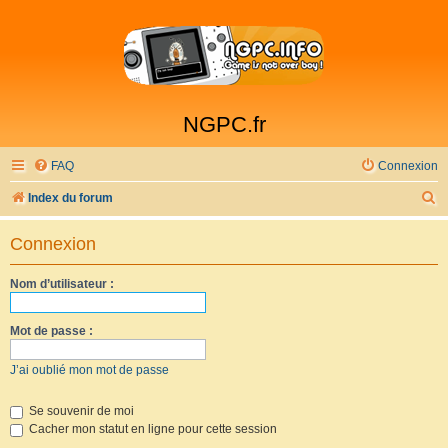
NGPC.fr
FAQ
Connexion
R
Index du forum
e
Connexion
c
h
Nom d’utilisateur :
e
r
Mot de passe :
c
J’ai oublié mon mot de passe
h
e
Se souvenir de moi
Cacher mon statut en ligne pour cette session
r