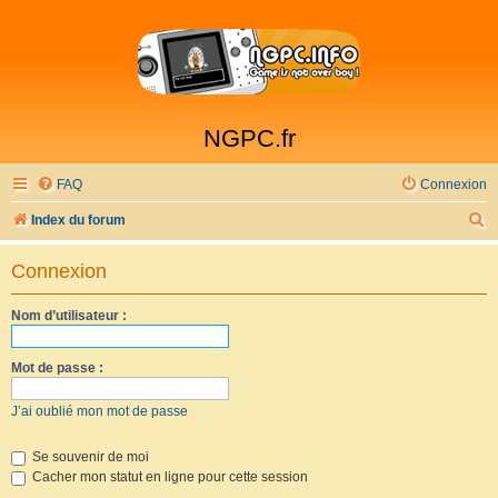
NGPC.fr
FAQ
Connexion
R
Index du forum
e
Connexion
c
h
Nom d’utilisateur :
e
r
Mot de passe :
c
J’ai oublié mon mot de passe
h
e
Se souvenir de moi
Cacher mon statut en ligne pour cette session
r