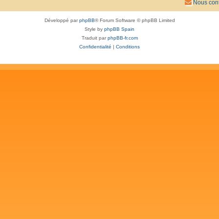
Nous cont
Développé par
phpBB
® Forum Software © phpBB Limited
Style by
phpBB Spain
Traduit par
phpBB-fr.com
Confidentialité
|
Conditions