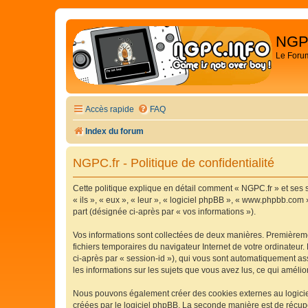
NGP
Le Foru
Accès rapide
FAQ
Index du forum
NGPC.fr - Politique de confidentialité
Cette politique explique en détail comment « NGPC.fr » et ses s
« ils », « eux », « leur », « logiciel phpBB », « www.phpbb.com 
part (désignée ci-après par « vos informations »).
Vos informations sont collectées de deux manières. Premièremen
fichiers temporaires du navigateur Internet de votre ordinateur. 
ci-après par « session-id »), qui vous sont automatiquement ass
les informations sur les sujets que vous avez lus, ce qui amélio
Nous pouvons également créer des cookies externes au logiciel
créées par le logiciel phpBB. La seconde manière est de récupér