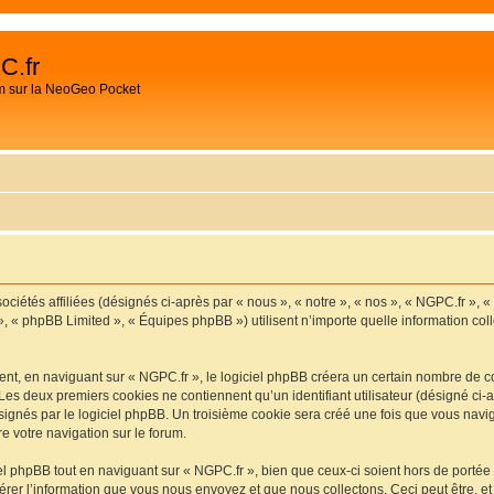
C.fr
m sur la NeoGeo Pocket
ociétés affiliées (désignés ci-après par « nous », « notre », « nos », « NGPC.fr », 
», « phpBB Limited », « Équipes phpBB ») utilisent n’importe quelle information coll
t, en naviguant sur « NGPC.fr », le logiciel phpBB créera un certain nombre de cook
Les deux premiers cookies ne contiennent qu’un identifiant utilisateur (désigné ci-ap
ignés par le logiciel phpBB. Un troisième cookie sera créé une fois que vous navigu
re votre navigation sur le forum.
 phpBB tout en naviguant sur « NGPC.fr », bien que ceux-ci soient hors de portée
er l’information que vous nous envoyez et que nous collectons. Ceci peut être, et n