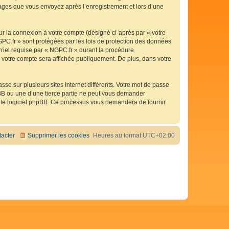
ssages que vous envoyez après l’enregistrement et lors d’une
ur la connexion à votre compte (désigné ci-après par « votre
GPC.fr » sont protégées par les lois de protection des données
rriel requise par « NGPC.fr » durant la procédure
de votre compte sera affichée publiquement. De plus, dans votre
se sur plusieurs sites Internet différents. Votre mot de passe
BB ou une d’une tierce partie ne peut vous demander
ar le logiciel phpBB. Ce processus vous demandera de fournir
acter
Supprimer les cookies
Heures au format
UTC+02:00