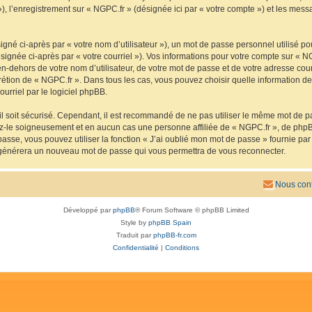
 »), l’enregistrement sur « NGPC.fr » (désignée ici par « votre compte ») et les me
gné ci-après par « votre nom d’utilisateur »), un mot de passe personnel utilisé po
signée ci-après par « votre courriel »). Vos informations pour votre compte sur « N
n-dehors de votre nom d’utilisateur, de votre mot de passe et de votre adresse cou
iscrétion de « NGPC.fr ». Dans tous les cas, vous pouvez choisir quelle information 
urriel par le logiciel phpBB.
l soit sécurisé. Cependant, il est recommandé de ne pas utiliser le même mot de pas
ez-le soigneusement et en aucun cas une personne affiliée de « NGPC.fr », de php
passe, vous pouvez utiliser la fonction « J’ai oublié mon mot de passe » fournie p
pBB générera un nouveau mot de passe qui vous permettra de vous reconnecter.
Nous cont
Développé par
phpBB
® Forum Software © phpBB Limited
Style by
phpBB Spain
Traduit par
phpBB-fr.com
Confidentialité
|
Conditions