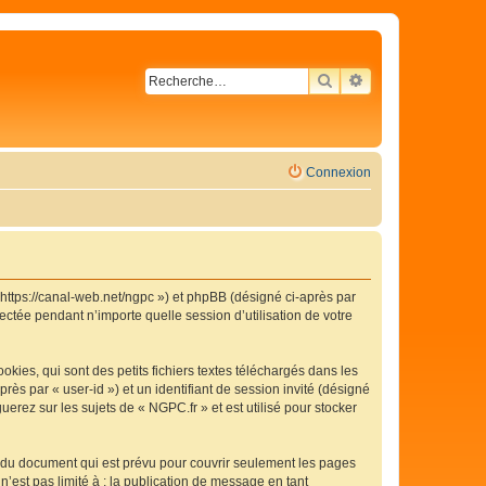
RECHERCHER
RECHERCHE AVA
Connexion
« https://canal-web.net/ngpc ») et phpBB (désigné ci-après par
ectée pendant n’importe quelle session d’utilisation de votre
ies, qui sont des petits fichiers textes téléchargés dans les
rès par « user-id ») et un identifiant de session invité (désigné
erez sur les sujets de « NGPC.fr » et est utilisé pour stocker
 du document qui est prévu pour couvrir seulement les pages
’est pas limité à : la publication de message en tant