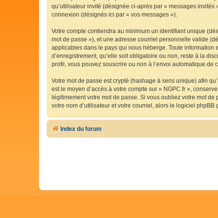
qu’utilisateur invité (désignée ci-après par « messages invités
connexion (désignés ici par « vos messages »).
Votre compte contiendra au minimum un identifiant unique (dési
mot de passe »), et une adresse courriel personnelle valide (dé
applicables dans le pays qui nous héberge. Toute information e
d’enregistrement, qu’elle soit obligatoire ou non, reste à la d
profil, vous pouvez souscrire ou non à l’envoi automatique de co
Votre mot de passe est crypté (hashage à sens unique) afin qu’i
est le moyen d’accès à votre compte sur « NGPC.fr », conserv
légitimement votre mot de passe. Si vous oubliez votre mot de 
votre nom d’utilisateur et votre courriel, alors le logiciel ph
Index du forum