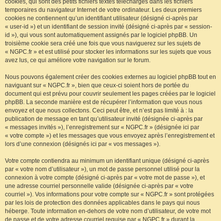
cookies, qui sont des petits fichiers textes téléchargés dans les fichiers
temporaires du navigateur Internet de votre ordinateur. Les deux premiers
cookies ne contiennent qu’un identifiant utilisateur (désigné ci-après par
« user-id ») et un identifiant de session invité (désigné ci-après par « session-
id »), qui vous sont automatiquement assignés par le logiciel phpBB. Un
troisième cookie sera créé une fois que vous naviguerez sur les sujets de
« NGPC.fr » et est utilisé pour stocker les informations sur les sujets que vous
avez lus, ce qui améliore votre navigation sur le forum.
Nous pouvons également créer des cookies externes au logiciel phpBB tout en
naviguant sur « NGPC.fr », bien que ceux-ci soient hors de portée du
document qui est prévu pour couvrir seulement les pages créées par le logiciel
phpBB. La seconde manière est de récupérer l’information que vous nous
envoyez et que nous collectons. Ceci peut être, et n’est pas limité à : la
publication de message en tant qu’utilisateur invité (désignée ci-après par
« messages invités »), l’enregistrement sur « NGPC.fr » (désignée ici par
« votre compte ») et les messages que vous envoyez après l’enregistrement et
lors d’une connexion (désignés ici par « vos messages »).
Votre compte contiendra au minimum un identifiant unique (désigné ci-après
par « votre nom d’utilisateur »), un mot de passe personnel utilisé pour la
connexion à votre compte (désigné ci-après par « votre mot de passe »), et
une adresse courriel personnelle valide (désignée ci-après par « votre
courriel »). Vos informations pour votre compte sur « NGPC.fr » sont protégées
par les lois de protection des données applicables dans le pays qui nous
héberge. Toute information en-dehors de votre nom d’utilisateur, de votre mot
de passe et de votre adresse courriel requise par « NGPC.fr » durant la