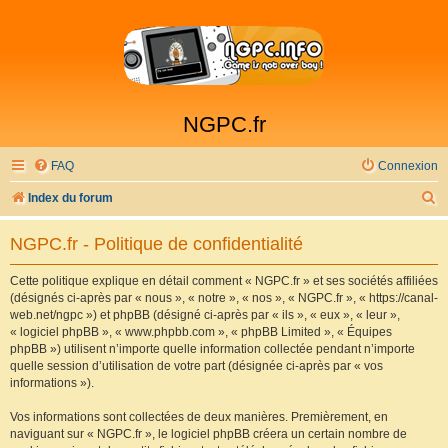
NGPC.fr
FAQ
Connexion
R
Index du forum
e
NGPC.fr - Politique de confidentialité
c
h
Cette politique explique en détail comment « NGPC.fr » et ses sociétés affiliées
(désignés ci-après par « nous », « notre », « nos », « NGPC.fr », « https://canal-
e
web.net/ngpc ») et phpBB (désigné ci-après par « ils », « eux », « leur »,
r
« logiciel phpBB », « www.phpbb.com », « phpBB Limited », « Équipes
phpBB ») utilisent n’importe quelle information collectée pendant n’importe
c
quelle session d’utilisation de votre part (désignée ci-après par « vos
h
informations »).
e
Vos informations sont collectées de deux manières. Premièrement, en
r
naviguant sur « NGPC.fr », le logiciel phpBB créera un certain nombre de