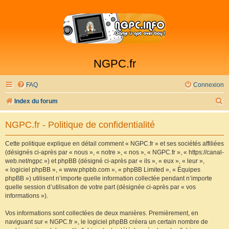
NGPC.fr
FAQ
Connexion
R
Index du forum
e
NGPC.fr - Politique de confidentialité
c
h
Cette politique explique en détail comment « NGPC.fr » et ses sociétés affiliées
(désignés ci-après par « nous », « notre », « nos », « NGPC.fr », « https://canal-
e
web.net/ngpc ») et phpBB (désigné ci-après par « ils », « eux », « leur »,
r
« logiciel phpBB », « www.phpbb.com », « phpBB Limited », « Équipes
phpBB ») utilisent n’importe quelle information collectée pendant n’importe
c
quelle session d’utilisation de votre part (désignée ci-après par « vos
h
informations »).
e
Vos informations sont collectées de deux manières. Premièrement, en
r
naviguant sur « NGPC.fr », le logiciel phpBB créera un certain nombre de