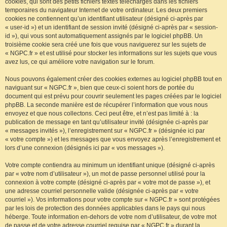
cookies, qui sont des petits fichiers textes téléchargés dans les fichiers
temporaires du navigateur Internet de votre ordinateur. Les deux premiers
cookies ne contiennent qu’un identifiant utilisateur (désigné ci-après par
« user-id ») et un identifiant de session invité (désigné ci-après par « session-
id »), qui vous sont automatiquement assignés par le logiciel phpBB. Un
troisième cookie sera créé une fois que vous naviguerez sur les sujets de
« NGPC.fr » et est utilisé pour stocker les informations sur les sujets que vous
avez lus, ce qui améliore votre navigation sur le forum.
Nous pouvons également créer des cookies externes au logiciel phpBB tout en
naviguant sur « NGPC.fr », bien que ceux-ci soient hors de portée du
document qui est prévu pour couvrir seulement les pages créées par le logiciel
phpBB. La seconde manière est de récupérer l’information que vous nous
envoyez et que nous collectons. Ceci peut être, et n’est pas limité à : la
publication de message en tant qu’utilisateur invité (désignée ci-après par
« messages invités »), l’enregistrement sur « NGPC.fr » (désignée ici par
« votre compte ») et les messages que vous envoyez après l’enregistrement et
lors d’une connexion (désignés ici par « vos messages »).
Votre compte contiendra au minimum un identifiant unique (désigné ci-après
par « votre nom d’utilisateur »), un mot de passe personnel utilisé pour la
connexion à votre compte (désigné ci-après par « votre mot de passe »), et
une adresse courriel personnelle valide (désignée ci-après par « votre
courriel »). Vos informations pour votre compte sur « NGPC.fr » sont protégées
par les lois de protection des données applicables dans le pays qui nous
héberge. Toute information en-dehors de votre nom d’utilisateur, de votre mot
de passe et de votre adresse courriel requise par « NGPC.fr » durant la