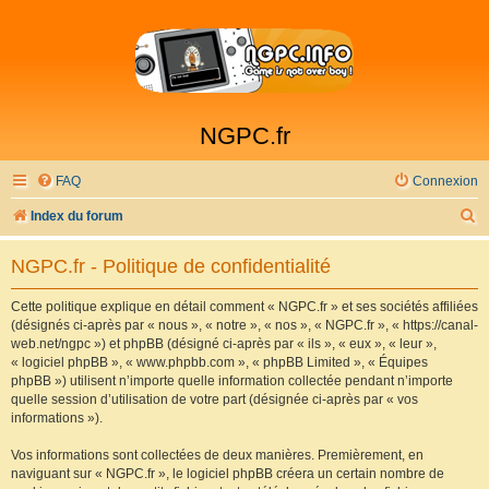
NGPC.fr
FAQ
Connexion
R
Index du forum
e
NGPC.fr - Politique de confidentialité
c
h
Cette politique explique en détail comment « NGPC.fr » et ses sociétés affiliées
(désignés ci-après par « nous », « notre », « nos », « NGPC.fr », « https://canal-
e
web.net/ngpc ») et phpBB (désigné ci-après par « ils », « eux », « leur »,
r
« logiciel phpBB », « www.phpbb.com », « phpBB Limited », « Équipes
phpBB ») utilisent n’importe quelle information collectée pendant n’importe
c
quelle session d’utilisation de votre part (désignée ci-après par « vos
h
informations »).
e
Vos informations sont collectées de deux manières. Premièrement, en
r
naviguant sur « NGPC.fr », le logiciel phpBB créera un certain nombre de