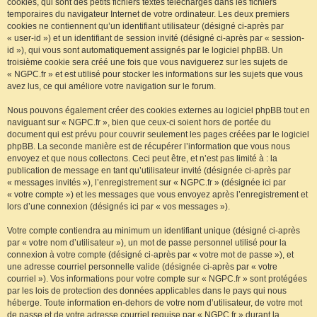
cookies, qui sont des petits fichiers textes téléchargés dans les fichiers
temporaires du navigateur Internet de votre ordinateur. Les deux premiers
cookies ne contiennent qu’un identifiant utilisateur (désigné ci-après par
« user-id ») et un identifiant de session invité (désigné ci-après par « session-
id »), qui vous sont automatiquement assignés par le logiciel phpBB. Un
troisième cookie sera créé une fois que vous naviguerez sur les sujets de
« NGPC.fr » et est utilisé pour stocker les informations sur les sujets que vous
avez lus, ce qui améliore votre navigation sur le forum.
Nous pouvons également créer des cookies externes au logiciel phpBB tout en
naviguant sur « NGPC.fr », bien que ceux-ci soient hors de portée du
document qui est prévu pour couvrir seulement les pages créées par le logiciel
phpBB. La seconde manière est de récupérer l’information que vous nous
envoyez et que nous collectons. Ceci peut être, et n’est pas limité à : la
publication de message en tant qu’utilisateur invité (désignée ci-après par
« messages invités »), l’enregistrement sur « NGPC.fr » (désignée ici par
« votre compte ») et les messages que vous envoyez après l’enregistrement et
lors d’une connexion (désignés ici par « vos messages »).
Votre compte contiendra au minimum un identifiant unique (désigné ci-après
par « votre nom d’utilisateur »), un mot de passe personnel utilisé pour la
connexion à votre compte (désigné ci-après par « votre mot de passe »), et
une adresse courriel personnelle valide (désignée ci-après par « votre
courriel »). Vos informations pour votre compte sur « NGPC.fr » sont protégées
par les lois de protection des données applicables dans le pays qui nous
héberge. Toute information en-dehors de votre nom d’utilisateur, de votre mot
de passe et de votre adresse courriel requise par « NGPC.fr » durant la