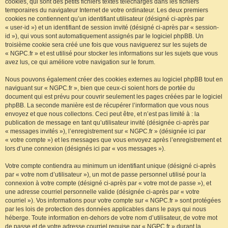
cookies, qui sont des petits fichiers textes téléchargés dans les fichiers
temporaires du navigateur Internet de votre ordinateur. Les deux premiers
cookies ne contiennent qu’un identifiant utilisateur (désigné ci-après par
« user-id ») et un identifiant de session invité (désigné ci-après par « session-
id »), qui vous sont automatiquement assignés par le logiciel phpBB. Un
troisième cookie sera créé une fois que vous naviguerez sur les sujets de
« NGPC.fr » et est utilisé pour stocker les informations sur les sujets que vous
avez lus, ce qui améliore votre navigation sur le forum.
Nous pouvons également créer des cookies externes au logiciel phpBB tout en
naviguant sur « NGPC.fr », bien que ceux-ci soient hors de portée du
document qui est prévu pour couvrir seulement les pages créées par le logiciel
phpBB. La seconde manière est de récupérer l’information que vous nous
envoyez et que nous collectons. Ceci peut être, et n’est pas limité à : la
publication de message en tant qu’utilisateur invité (désignée ci-après par
« messages invités »), l’enregistrement sur « NGPC.fr » (désignée ici par
« votre compte ») et les messages que vous envoyez après l’enregistrement et
lors d’une connexion (désignés ici par « vos messages »).
Votre compte contiendra au minimum un identifiant unique (désigné ci-après
par « votre nom d’utilisateur »), un mot de passe personnel utilisé pour la
connexion à votre compte (désigné ci-après par « votre mot de passe »), et
une adresse courriel personnelle valide (désignée ci-après par « votre
courriel »). Vos informations pour votre compte sur « NGPC.fr » sont protégées
par les lois de protection des données applicables dans le pays qui nous
héberge. Toute information en-dehors de votre nom d’utilisateur, de votre mot
de passe et de votre adresse courriel requise par « NGPC.fr » durant la