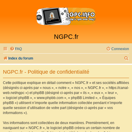
NGPC.fr
FAQ
Connexion
R
Index du forum
e
NGPC.fr - Politique de confidentialité
c
h
Cette politique explique en détail comment « NGPC.fr » et ses sociétés affiliées
(désignés ci-après par « nous », « notre », « nos », « NGPC.fr », « https://canal-
e
web.net/ngpc ») et phpBB (désigné ci-après par « ils », « eux », « leur »,
r
« logiciel phpBB », « www.phpbb.com », « phpBB Limited », « Équipes
phpBB ») utilisent n’importe quelle information collectée pendant n’importe
c
quelle session d’utilisation de votre part (désignée ci-après par « vos
h
informations »).
e
Vos informations sont collectées de deux manières. Premièrement, en
r
naviguant sur « NGPC.fr », le logiciel phpBB créera un certain nombre de