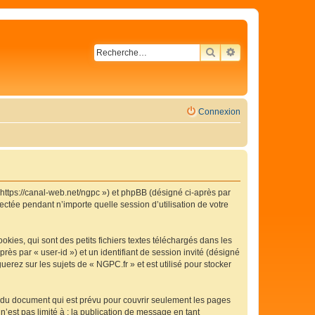
RECHERCHER
RECHERCHE AVA
Connexion
« https://canal-web.net/ngpc ») et phpBB (désigné ci-après par
ectée pendant n’importe quelle session d’utilisation de votre
ies, qui sont des petits fichiers textes téléchargés dans les
rès par « user-id ») et un identifiant de session invité (désigné
erez sur les sujets de « NGPC.fr » et est utilisé pour stocker
 du document qui est prévu pour couvrir seulement les pages
’est pas limité à : la publication de message en tant