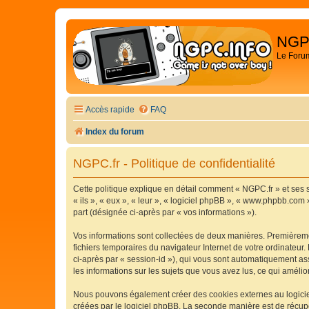
NGP
Le Foru
Accès rapide
FAQ
Index du forum
NGPC.fr - Politique de confidentialité
Cette politique explique en détail comment « NGPC.fr » et ses s
« ils », « eux », « leur », « logiciel phpBB », « www.phpbb.com 
part (désignée ci-après par « vos informations »).
Vos informations sont collectées de deux manières. Premièremen
fichiers temporaires du navigateur Internet de votre ordinateur. 
ci-après par « session-id »), qui vous sont automatiquement ass
les informations sur les sujets que vous avez lus, ce qui amélio
Nous pouvons également créer des cookies externes au logiciel
créées par le logiciel phpBB. La seconde manière est de récupér