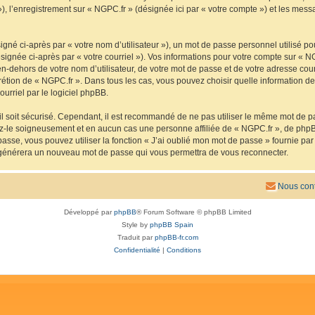
 »), l’enregistrement sur « NGPC.fr » (désignée ici par « votre compte ») et les me
gné ci-après par « votre nom d’utilisateur »), un mot de passe personnel utilisé po
signée ci-après par « votre courriel »). Vos informations pour votre compte sur « N
n-dehors de votre nom d’utilisateur, de votre mot de passe et de votre adresse cou
iscrétion de « NGPC.fr ». Dans tous les cas, vous pouvez choisir quelle information 
urriel par le logiciel phpBB.
l soit sécurisé. Cependant, il est recommandé de ne pas utiliser le même mot de pas
ez-le soigneusement et en aucun cas une personne affiliée de « NGPC.fr », de php
passe, vous pouvez utiliser la fonction « J’ai oublié mon mot de passe » fournie p
pBB générera un nouveau mot de passe qui vous permettra de vous reconnecter.
Nous cont
Développé par
phpBB
® Forum Software © phpBB Limited
Style by
phpBB Spain
Traduit par
phpBB-fr.com
Confidentialité
|
Conditions