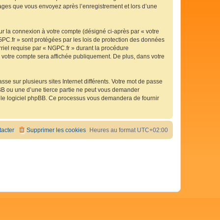
ssages que vous envoyez après l’enregistrement et lors d’une
ur la connexion à votre compte (désigné ci-après par « votre
GPC.fr » sont protégées par les lois de protection des données
rriel requise par « NGPC.fr » durant la procédure
de votre compte sera affichée publiquement. De plus, dans votre
se sur plusieurs sites Internet différents. Votre mot de passe
BB ou une d’une tierce partie ne peut vous demander
ar le logiciel phpBB. Ce processus vous demandera de fournir
acter
Supprimer les cookies
Heures au format
UTC+02:00