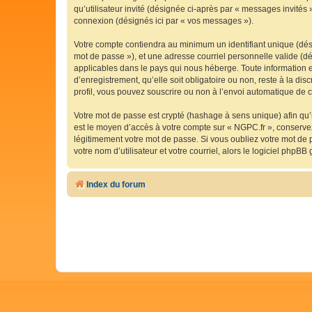
qu’utilisateur invité (désignée ci-après par « messages invités
connexion (désignés ici par « vos messages »).
Votre compte contiendra au minimum un identifiant unique (dési
mot de passe »), et une adresse courriel personnelle valide (dé
applicables dans le pays qui nous héberge. Toute information e
d’enregistrement, qu’elle soit obligatoire ou non, reste à la d
profil, vous pouvez souscrire ou non à l’envoi automatique de co
Votre mot de passe est crypté (hashage à sens unique) afin qu’i
est le moyen d’accès à votre compte sur « NGPC.fr », conserv
légitimement votre mot de passe. Si vous oubliez votre mot de 
votre nom d’utilisateur et votre courriel, alors le logiciel ph
Index du forum