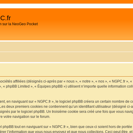
C.fr
m sur la NeoGeo Pocket
ociétés affiliées (désignés ci-après par « nous », « notre », « nos », « NGPC.fr », 
», « phpBB Limited », « Équipes phpBB ») utilisent n’importe quelle information coll
t, en naviguant sur « NGPC.fr », le logiciel phpBB créera un certain nombre de cook
Les deux premiers cookies ne contiennent qu’un identifiant utilisateur (désigné ci-ap
ignés par le logiciel phpBB. Un troisième cookie sera créé une fois que vous navigu
re votre navigation sur le forum.
 phpBB tout en naviguant sur « NGPC.fr », bien que ceux-ci soient hors de portée
er l’information que vous nous envoyez et que nous collectons. Ceci peut être, et n