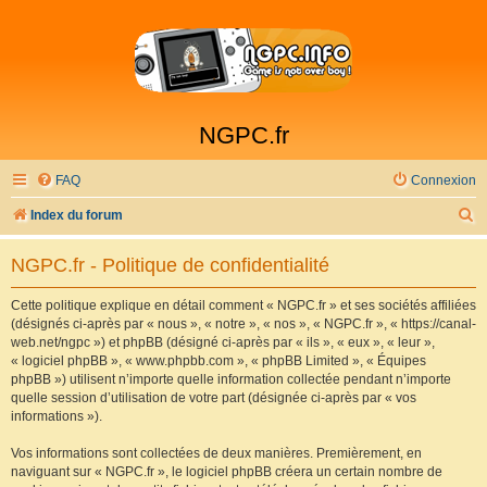
NGPC.fr
FAQ
Connexion
R
Index du forum
e
NGPC.fr - Politique de confidentialité
c
h
Cette politique explique en détail comment « NGPC.fr » et ses sociétés affiliées
(désignés ci-après par « nous », « notre », « nos », « NGPC.fr », « https://canal-
e
web.net/ngpc ») et phpBB (désigné ci-après par « ils », « eux », « leur »,
r
« logiciel phpBB », « www.phpbb.com », « phpBB Limited », « Équipes
phpBB ») utilisent n’importe quelle information collectée pendant n’importe
c
quelle session d’utilisation de votre part (désignée ci-après par « vos
h
informations »).
e
Vos informations sont collectées de deux manières. Premièrement, en
r
naviguant sur « NGPC.fr », le logiciel phpBB créera un certain nombre de