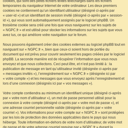
cookies, qui sont des petits fichiers textes téléchargés dans les fichiers
temporaires du navigateur Internet de votre ordinateur. Les deux premiers
cookies ne contiennent qu’un identifiant utilisateur (désigné ci-après par
« user-id ») et un identifiant de session invité (désigné ci-après par « session-
id »), qui vous sont automatiquement assignés par le logiciel phpBB. Un
troisième cookie sera créé une fois que vous naviguerez sur les sujets de
« NGPC.fr » et est utilisé pour stocker les informations sur les sujets que vous
avez lus, ce qui améliore votre navigation sur le forum.
Nous pouvons également créer des cookies externes au logiciel phpBB tout en
naviguant sur « NGPC.fr », bien que ceux-ci soient hors de portée du
document qui est prévu pour couvrir seulement les pages créées par le logiciel
phpBB. La seconde manière est de récupérer l’information que vous nous
envoyez et que nous collectons. Ceci peut être, et n’est pas limité à : la
publication de message en tant qu’utilisateur invité (désignée ci-après par
« messages invités »), l’enregistrement sur « NGPC.fr » (désignée ici par
« votre compte ») et les messages que vous envoyez après l’enregistrement et
lors d’une connexion (désignés ici par « vos messages »).
Votre compte contiendra au minimum un identifiant unique (désigné ci-après
par « votre nom d’utilisateur »), un mot de passe personnel utilisé pour la
connexion à votre compte (désigné ci-après par « votre mot de passe »), et
une adresse courriel personnelle valide (désignée ci-après par « votre
courriel »). Vos informations pour votre compte sur « NGPC.fr » sont protégées
par les lois de protection des données applicables dans le pays qui nous
héberge. Toute information en-dehors de votre nom d’utilisateur, de votre mot
de passe et de votre adresse courriel requise par « NGPC.fr » durant la