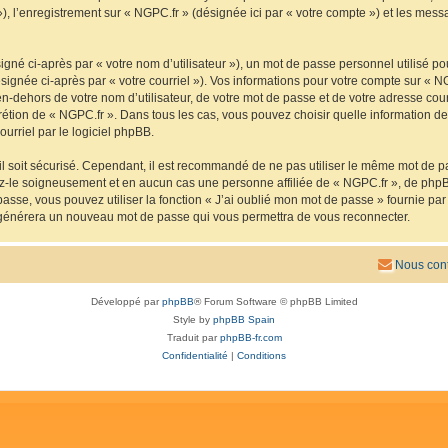
 »), l’enregistrement sur « NGPC.fr » (désignée ici par « votre compte ») et les me
gné ci-après par « votre nom d’utilisateur »), un mot de passe personnel utilisé po
signée ci-après par « votre courriel »). Vos informations pour votre compte sur « N
n-dehors de votre nom d’utilisateur, de votre mot de passe et de votre adresse cou
iscrétion de « NGPC.fr ». Dans tous les cas, vous pouvez choisir quelle information 
urriel par le logiciel phpBB.
l soit sécurisé. Cependant, il est recommandé de ne pas utiliser le même mot de pas
ez-le soigneusement et en aucun cas une personne affiliée de « NGPC.fr », de php
passe, vous pouvez utiliser la fonction « J’ai oublié mon mot de passe » fournie p
pBB générera un nouveau mot de passe qui vous permettra de vous reconnecter.
Nous cont
Développé par
phpBB
® Forum Software © phpBB Limited
Style by
phpBB Spain
Traduit par
phpBB-fr.com
Confidentialité
|
Conditions