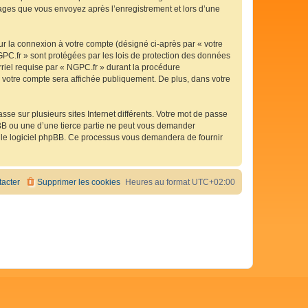
ssages que vous envoyez après l’enregistrement et lors d’une
ur la connexion à votre compte (désigné ci-après par « votre
GPC.fr » sont protégées par les lois de protection des données
rriel requise par « NGPC.fr » durant la procédure
de votre compte sera affichée publiquement. De plus, dans votre
se sur plusieurs sites Internet différents. Votre mot de passe
BB ou une d’une tierce partie ne peut vous demander
ar le logiciel phpBB. Ce processus vous demandera de fournir
acter
Supprimer les cookies
Heures au format
UTC+02:00