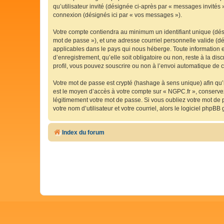
qu’utilisateur invité (désignée ci-après par « messages invités
connexion (désignés ici par « vos messages »).
Votre compte contiendra au minimum un identifiant unique (dési
mot de passe »), et une adresse courriel personnelle valide (dé
applicables dans le pays qui nous héberge. Toute information e
d’enregistrement, qu’elle soit obligatoire ou non, reste à la d
profil, vous pouvez souscrire ou non à l’envoi automatique de co
Votre mot de passe est crypté (hashage à sens unique) afin qu’i
est le moyen d’accès à votre compte sur « NGPC.fr », conserv
légitimement votre mot de passe. Si vous oubliez votre mot de 
votre nom d’utilisateur et votre courriel, alors le logiciel ph
Index du forum