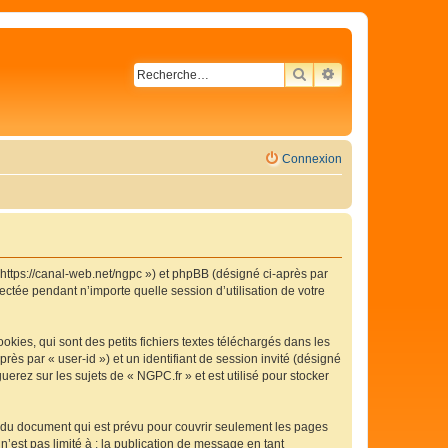
RECHERCHER
RECHERCHE AVA
Connexion
« https://canal-web.net/ngpc ») et phpBB (désigné ci-après par
ectée pendant n’importe quelle session d’utilisation de votre
ies, qui sont des petits fichiers textes téléchargés dans les
rès par « user-id ») et un identifiant de session invité (désigné
erez sur les sujets de « NGPC.fr » et est utilisé pour stocker
 du document qui est prévu pour couvrir seulement les pages
’est pas limité à : la publication de message en tant