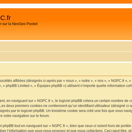
C.fr
m sur la NeoGeo Pocket
ociétés affiliées (désignés ci-après par « nous », « notre », « nos », « NGPC.fr », 
», « phpBB Limited », « Équipes phpBB ») utilisent n’importe quelle information coll
t, en naviguant sur « NGPC.fr », le logiciel phpBB créera un certain nombre de cook
Les deux premiers cookies ne contiennent qu’un identifiant utilisateur (désigné ci-ap
ignés par le logiciel phpBB. Un troisième cookie sera créé une fois que vous navigu
re votre navigation sur le forum.
 phpBB tout en naviguant sur « NGPC.fr », bien que ceux-ci soient hors de portée
er l’information que vous nous envoyez et que nous collectons. Ceci peut être, et n