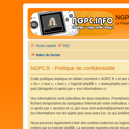
NGP
Le Foru
Accès rapide
FAQ
Index du forum
NGPC.fr - Politique de confidentialité
Cette politique explique en détail comment « NGPC.fr » et ses s
« ils », « eux », « leur », « logiciel phpBB », « www.phpbb.com 
part (désignée ci-après par « vos informations »).
Vos informations sont collectées de deux manières. Premièremen
fichiers temporaires du navigateur Internet de votre ordinateur. 
ci-après par « session-id »), qui vous sont automatiquement ass
les informations sur les sujets que vous avez lus, ce qui amélio
Nous pouvons également créer des cookies externes au logiciel
créées par le logiciel phpBB. La seconde manière est de récupér