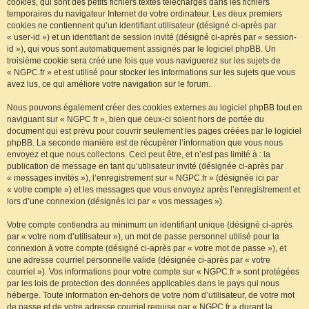
cookies, qui sont des petits fichiers textes téléchargés dans les fichiers
temporaires du navigateur Internet de votre ordinateur. Les deux premiers
cookies ne contiennent qu’un identifiant utilisateur (désigné ci-après par
« user-id ») et un identifiant de session invité (désigné ci-après par « session-
id »), qui vous sont automatiquement assignés par le logiciel phpBB. Un
troisième cookie sera créé une fois que vous naviguerez sur les sujets de
« NGPC.fr » et est utilisé pour stocker les informations sur les sujets que vous
avez lus, ce qui améliore votre navigation sur le forum.
Nous pouvons également créer des cookies externes au logiciel phpBB tout en
naviguant sur « NGPC.fr », bien que ceux-ci soient hors de portée du
document qui est prévu pour couvrir seulement les pages créées par le logiciel
phpBB. La seconde manière est de récupérer l’information que vous nous
envoyez et que nous collectons. Ceci peut être, et n’est pas limité à : la
publication de message en tant qu’utilisateur invité (désignée ci-après par
« messages invités »), l’enregistrement sur « NGPC.fr » (désignée ici par
« votre compte ») et les messages que vous envoyez après l’enregistrement et
lors d’une connexion (désignés ici par « vos messages »).
Votre compte contiendra au minimum un identifiant unique (désigné ci-après
par « votre nom d’utilisateur »), un mot de passe personnel utilisé pour la
connexion à votre compte (désigné ci-après par « votre mot de passe »), et
une adresse courriel personnelle valide (désignée ci-après par « votre
courriel »). Vos informations pour votre compte sur « NGPC.fr » sont protégées
par les lois de protection des données applicables dans le pays qui nous
héberge. Toute information en-dehors de votre nom d’utilisateur, de votre mot
de passe et de votre adresse courriel requise par « NGPC.fr » durant la