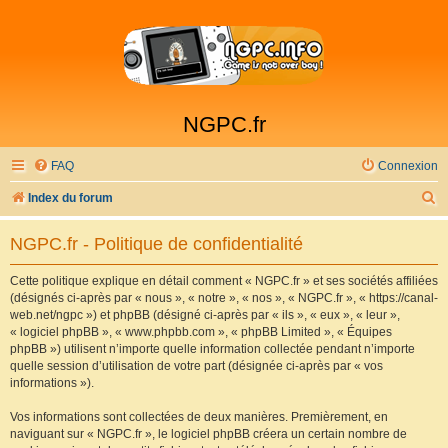
NGPC.fr
FAQ
Connexion
R
Index du forum
e
NGPC.fr - Politique de confidentialité
c
h
Cette politique explique en détail comment « NGPC.fr » et ses sociétés affiliées
(désignés ci-après par « nous », « notre », « nos », « NGPC.fr », « https://canal-
e
web.net/ngpc ») et phpBB (désigné ci-après par « ils », « eux », « leur »,
r
« logiciel phpBB », « www.phpbb.com », « phpBB Limited », « Équipes
phpBB ») utilisent n’importe quelle information collectée pendant n’importe
c
quelle session d’utilisation de votre part (désignée ci-après par « vos
h
informations »).
e
Vos informations sont collectées de deux manières. Premièrement, en
r
naviguant sur « NGPC.fr », le logiciel phpBB créera un certain nombre de