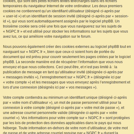
cookies, qui sont des petits fichiers textes téléchargés dans les fichiers
temporaires du navigateur Internet de votre ordinateur. Les deux premiers
cookies ne contiennent qu’un identifiant utilisateur (désigné ci-après par
« user-id ») et un identifiant de session invité (désigné ci-après par « session-
id »), qui vous sont automatiquement assignés par le logiciel phpBB. Un
troisième cookie sera créé une fois que vous naviguerez sur les sujets de
« NGPC.fr » et est utilisé pour stocker les informations sur les sujets que vous
avez lus, ce qui améliore votre navigation sur le forum.
Nous pouvons également créer des cookies externes au logiciel phpBB tout en
naviguant sur « NGPC.fr », bien que ceux-ci soient hors de portée du
document qui est prévu pour couvrir seulement les pages créées par le logiciel
phpBB. La seconde manière est de récupérer l’information que vous nous
envoyez et que nous collectons. Ceci peut être, et n’est pas limité à : la
publication de message en tant qu’utilisateur invité (désignée ci-après par
« messages invités »), l’enregistrement sur « NGPC.fr » (désignée ici par
« votre compte ») et les messages que vous envoyez après l’enregistrement et
lors d’une connexion (désignés ici par « vos messages »).
Votre compte contiendra au minimum un identifiant unique (désigné ci-après
par « votre nom d’utilisateur »), un mot de passe personnel utilisé pour la
connexion à votre compte (désigné ci-après par « votre mot de passe »), et
une adresse courriel personnelle valide (désignée ci-après par « votre
courriel »). Vos informations pour votre compte sur « NGPC.fr » sont protégées
par les lois de protection des données applicables dans le pays qui nous
héberge. Toute information en-dehors de votre nom d’utilisateur, de votre mot
de passe et de votre adresse courriel requise par « NGPC.fr » durant la