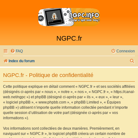
NGPC.fr
FAQ
Connexion
R
Index du forum
e
NGPC.fr - Politique de confidentialité
c
h
Cette politique explique en détail comment « NGPC.fr » et ses sociétés affiliées
(désignés ci-après par « nous », « notre », « nos », « NGPC.fr », « https://canal-
e
web.net/ngpc ») et phpBB (désigné ci-après par « ils », « eux », « leur »,
r
« logiciel phpBB », « www.phpbb.com », « phpBB Limited », « Équipes
phpBB ») utilisent n’importe quelle information collectée pendant n’importe
c
quelle session d’utilisation de votre part (désignée ci-après par « vos
h
informations »).
e
Vos informations sont collectées de deux manières. Premièrement, en
r
naviguant sur « NGPC.fr », le logiciel phpBB créera un certain nombre de