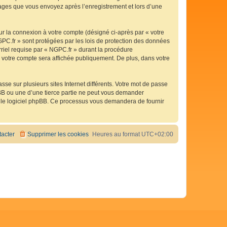
ssages que vous envoyez après l’enregistrement et lors d’une
ur la connexion à votre compte (désigné ci-après par « votre
GPC.fr » sont protégées par les lois de protection des données
rriel requise par « NGPC.fr » durant la procédure
de votre compte sera affichée publiquement. De plus, dans votre
se sur plusieurs sites Internet différents. Votre mot de passe
BB ou une d’une tierce partie ne peut vous demander
ar le logiciel phpBB. Ce processus vous demandera de fournir
acter
Supprimer les cookies
Heures au format
UTC+02:00