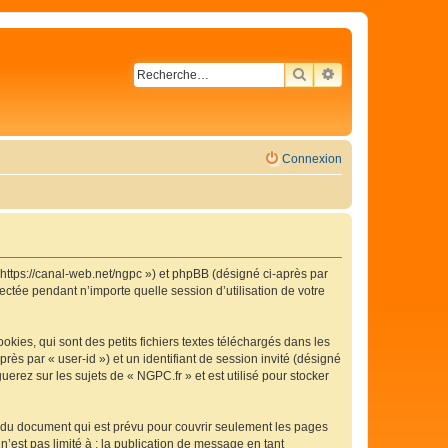
RECHERCHER
RECHERCHE AVA
Connexion
« https://canal-web.net/ngpc ») et phpBB (désigné ci-après par
ectée pendant n’importe quelle session d’utilisation de votre
ies, qui sont des petits fichiers textes téléchargés dans les
rès par « user-id ») et un identifiant de session invité (désigné
erez sur les sujets de « NGPC.fr » et est utilisé pour stocker
 du document qui est prévu pour couvrir seulement les pages
’est pas limité à : la publication de message en tant