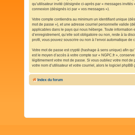
qu’utilisateur invité (désignée ci-après par « messages invités
connexion (désignés ici par « vos messages »).
Votre compte contiendra au minimum un identifiant unique (dési
mot de passe »), et une adresse courriel personnelle valide (dé
applicables dans le pays qui nous héberge. Toute information e
d’enregistrement, qu’elle soit obligatoire ou non, reste à la d
profil, vous pouvez souscrire ou non à l’envoi automatique de co
Votre mot de passe est crypté (hashage à sens unique) afin qu’i
est le moyen d’accès à votre compte sur « NGPC.fr », conserv
légitimement votre mot de passe. Si vous oubliez votre mot de 
votre nom d’utilisateur et votre courriel, alors le logiciel ph
Index du forum