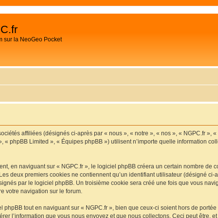
C.fr
m sur la NeoGeo Pocket
ociétés affiliées (désignés ci-après par « nous », « notre », « nos », « NGPC.fr », 
», « phpBB Limited », « Équipes phpBB ») utilisent n’importe quelle information coll
t, en naviguant sur « NGPC.fr », le logiciel phpBB créera un certain nombre de cook
Les deux premiers cookies ne contiennent qu’un identifiant utilisateur (désigné ci-ap
ignés par le logiciel phpBB. Un troisième cookie sera créé une fois que vous navigu
re votre navigation sur le forum.
 phpBB tout en naviguant sur « NGPC.fr », bien que ceux-ci soient hors de portée
er l’information que vous nous envoyez et que nous collectons. Ceci peut être, et n