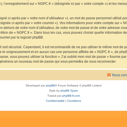
 »), l’enregistrement sur « NGPC.fr » (désignée ici par « votre compte ») et les me
gné ci-après par « votre nom d’utilisateur »), un mot de passe personnel utilisé po
signée ci-après par « votre courriel »). Vos informations pour votre compte sur « N
n-dehors de votre nom d’utilisateur, de votre mot de passe et de votre adresse cou
iscrétion de « NGPC.fr ». Dans tous les cas, vous pouvez choisir quelle information 
urriel par le logiciel phpBB.
l soit sécurisé. Cependant, il est recommandé de ne pas utiliser le même mot de pas
ez-le soigneusement et en aucun cas une personne affiliée de « NGPC.fr », de php
passe, vous pouvez utiliser la fonction « J’ai oublié mon mot de passe » fournie p
pBB générera un nouveau mot de passe qui vous permettra de vous reconnecter.
Nous cont
Développé par
phpBB
® Forum Software © phpBB Limited
Style by
phpBB Spain
Traduit par
phpBB-fr.com
Confidentialité
|
Conditions