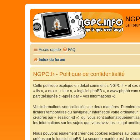
NGP
Le Foru
Accès rapide
FAQ
Index du forum
NGPC.fr - Politique de confidentialité
Cette politique explique en détail comment « NGPC.fr » et ses s
« ils », « eux », « leur », « logiciel phpBB », « www.phpbb.com 
part (désignée ci-après par « vos informations »).
Vos informations sont collectées de deux manières. Premièremen
fichiers temporaires du navigateur Internet de votre ordinateur. 
ci-après par « session-id »), qui vous sont automatiquement ass
les informations sur les sujets que vous avez lus, ce qui amélio
Nous pouvons également créer des cookies externes au logiciel
créées par le logiciel phpBB. La seconde manière est de récupér