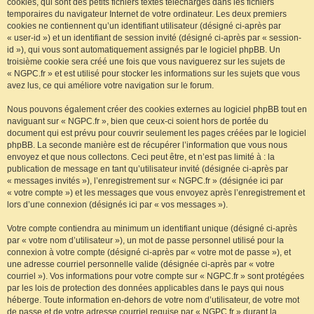
cookies, qui sont des petits fichiers textes téléchargés dans les fichiers
temporaires du navigateur Internet de votre ordinateur. Les deux premiers
cookies ne contiennent qu’un identifiant utilisateur (désigné ci-après par
« user-id ») et un identifiant de session invité (désigné ci-après par « session-
id »), qui vous sont automatiquement assignés par le logiciel phpBB. Un
troisième cookie sera créé une fois que vous naviguerez sur les sujets de
« NGPC.fr » et est utilisé pour stocker les informations sur les sujets que vous
avez lus, ce qui améliore votre navigation sur le forum.
Nous pouvons également créer des cookies externes au logiciel phpBB tout en
naviguant sur « NGPC.fr », bien que ceux-ci soient hors de portée du
document qui est prévu pour couvrir seulement les pages créées par le logiciel
phpBB. La seconde manière est de récupérer l’information que vous nous
envoyez et que nous collectons. Ceci peut être, et n’est pas limité à : la
publication de message en tant qu’utilisateur invité (désignée ci-après par
« messages invités »), l’enregistrement sur « NGPC.fr » (désignée ici par
« votre compte ») et les messages que vous envoyez après l’enregistrement et
lors d’une connexion (désignés ici par « vos messages »).
Votre compte contiendra au minimum un identifiant unique (désigné ci-après
par « votre nom d’utilisateur »), un mot de passe personnel utilisé pour la
connexion à votre compte (désigné ci-après par « votre mot de passe »), et
une adresse courriel personnelle valide (désignée ci-après par « votre
courriel »). Vos informations pour votre compte sur « NGPC.fr » sont protégées
par les lois de protection des données applicables dans le pays qui nous
héberge. Toute information en-dehors de votre nom d’utilisateur, de votre mot
de passe et de votre adresse courriel requise par « NGPC.fr » durant la