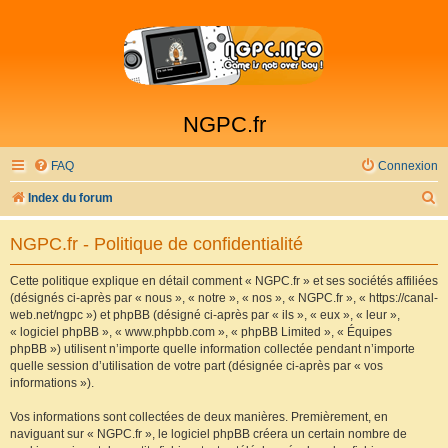
NGPC.fr
FAQ
Connexion
R
Index du forum
e
NGPC.fr - Politique de confidentialité
c
h
Cette politique explique en détail comment « NGPC.fr » et ses sociétés affiliées
(désignés ci-après par « nous », « notre », « nos », « NGPC.fr », « https://canal-
e
web.net/ngpc ») et phpBB (désigné ci-après par « ils », « eux », « leur »,
r
« logiciel phpBB », « www.phpbb.com », « phpBB Limited », « Équipes
phpBB ») utilisent n’importe quelle information collectée pendant n’importe
c
quelle session d’utilisation de votre part (désignée ci-après par « vos
h
informations »).
e
Vos informations sont collectées de deux manières. Premièrement, en
r
naviguant sur « NGPC.fr », le logiciel phpBB créera un certain nombre de