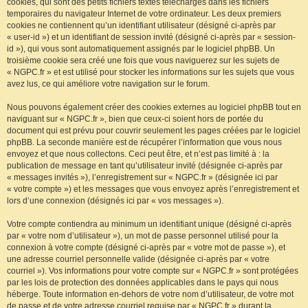
cookies, qui sont des petits fichiers textes téléchargés dans les fichiers
temporaires du navigateur Internet de votre ordinateur. Les deux premiers
cookies ne contiennent qu’un identifiant utilisateur (désigné ci-après par
« user-id ») et un identifiant de session invité (désigné ci-après par « session-
id »), qui vous sont automatiquement assignés par le logiciel phpBB. Un
troisième cookie sera créé une fois que vous naviguerez sur les sujets de
« NGPC.fr » et est utilisé pour stocker les informations sur les sujets que vous
avez lus, ce qui améliore votre navigation sur le forum.
Nous pouvons également créer des cookies externes au logiciel phpBB tout en
naviguant sur « NGPC.fr », bien que ceux-ci soient hors de portée du
document qui est prévu pour couvrir seulement les pages créées par le logiciel
phpBB. La seconde manière est de récupérer l’information que vous nous
envoyez et que nous collectons. Ceci peut être, et n’est pas limité à : la
publication de message en tant qu’utilisateur invité (désignée ci-après par
« messages invités »), l’enregistrement sur « NGPC.fr » (désignée ici par
« votre compte ») et les messages que vous envoyez après l’enregistrement et
lors d’une connexion (désignés ici par « vos messages »).
Votre compte contiendra au minimum un identifiant unique (désigné ci-après
par « votre nom d’utilisateur »), un mot de passe personnel utilisé pour la
connexion à votre compte (désigné ci-après par « votre mot de passe »), et
une adresse courriel personnelle valide (désignée ci-après par « votre
courriel »). Vos informations pour votre compte sur « NGPC.fr » sont protégées
par les lois de protection des données applicables dans le pays qui nous
héberge. Toute information en-dehors de votre nom d’utilisateur, de votre mot
de passe et de votre adresse courriel requise par « NGPC.fr » durant la