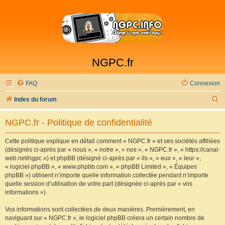
NGPC.fr
FAQ
Connexion
R
Index du forum
e
NGPC.fr - Politique de confidentialité
c
h
Cette politique explique en détail comment « NGPC.fr » et ses sociétés affiliées
(désignés ci-après par « nous », « notre », « nos », « NGPC.fr », « https://canal-
e
web.net/ngpc ») et phpBB (désigné ci-après par « ils », « eux », « leur »,
r
« logiciel phpBB », « www.phpbb.com », « phpBB Limited », « Équipes
phpBB ») utilisent n’importe quelle information collectée pendant n’importe
c
quelle session d’utilisation de votre part (désignée ci-après par « vos
h
informations »).
e
Vos informations sont collectées de deux manières. Premièrement, en
r
naviguant sur « NGPC.fr », le logiciel phpBB créera un certain nombre de