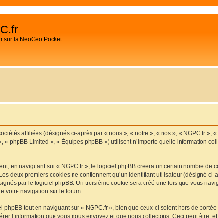
C.fr
m sur la NeoGeo Pocket
ociétés affiliées (désignés ci-après par « nous », « notre », « nos », « NGPC.fr », 
», « phpBB Limited », « Équipes phpBB ») utilisent n’importe quelle information coll
t, en naviguant sur « NGPC.fr », le logiciel phpBB créera un certain nombre de cook
Les deux premiers cookies ne contiennent qu’un identifiant utilisateur (désigné ci-ap
ignés par le logiciel phpBB. Un troisième cookie sera créé une fois que vous navigu
re votre navigation sur le forum.
 phpBB tout en naviguant sur « NGPC.fr », bien que ceux-ci soient hors de portée
er l’information que vous nous envoyez et que nous collectons. Ceci peut être, et n