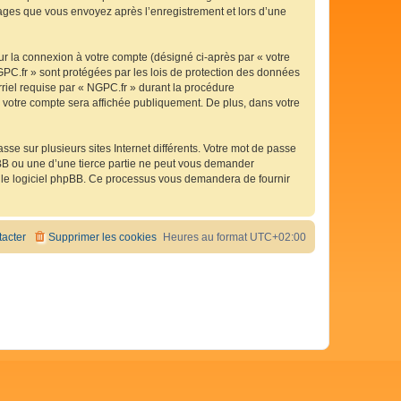
ssages que vous envoyez après l’enregistrement et lors d’une
ur la connexion à votre compte (désigné ci-après par « votre
GPC.fr » sont protégées par les lois de protection des données
rriel requise par « NGPC.fr » durant la procédure
de votre compte sera affichée publiquement. De plus, dans votre
se sur plusieurs sites Internet différents. Votre mot de passe
BB ou une d’une tierce partie ne peut vous demander
ar le logiciel phpBB. Ce processus vous demandera de fournir
acter
Supprimer les cookies
Heures au format
UTC+02:00