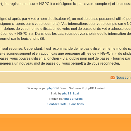
 »), l’enregistrement sur « NGPC.fr » (désignée ici par « votre compte ») et les me
gné ci-après par « votre nom d’utilisateur »), un mot de passe personnel utilisé po
signée ci-après par « votre courriel »). Vos informations pour votre compte sur « N
n-dehors de votre nom d’utilisateur, de votre mot de passe et de votre adresse cou
iscrétion de « NGPC.fr ». Dans tous les cas, vous pouvez choisir quelle information 
urriel par le logiciel phpBB.
l soit sécurisé. Cependant, il est recommandé de ne pas utiliser le même mot de pas
ez-le soigneusement et en aucun cas une personne affiliée de « NGPC.fr », de php
passe, vous pouvez utiliser la fonction « J’ai oublié mon mot de passe » fournie p
pBB générera un nouveau mot de passe qui vous permettra de vous reconnecter.
Nous cont
Développé par
phpBB
® Forum Software © phpBB Limited
Style by
phpBB Spain
Traduit par
phpBB-fr.com
Confidentialité
|
Conditions