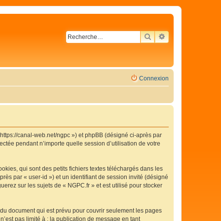
RECHERCHER
RECHERCHE AVA
Connexion
« https://canal-web.net/ngpc ») et phpBB (désigné ci-après par
ectée pendant n’importe quelle session d’utilisation de votre
ies, qui sont des petits fichiers textes téléchargés dans les
rès par « user-id ») et un identifiant de session invité (désigné
erez sur les sujets de « NGPC.fr » et est utilisé pour stocker
 du document qui est prévu pour couvrir seulement les pages
’est pas limité à : la publication de message en tant