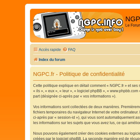
NGP
Le Foru
Accès rapide
FAQ
Index du forum
NGPC.fr - Politique de confidentialité
Cette politique explique en détail comment « NGPC.fr » et ses s
« ils », « eux », « leur », « logiciel phpBB », « www.phpbb.com 
part (désignée ci-après par « vos informations »).
Vos informations sont collectées de deux manières. Premièremen
fichiers temporaires du navigateur Internet de votre ordinateur. 
ci-après par « session-id »), qui vous sont automatiquement ass
les informations sur les sujets que vous avez lus, ce qui amélio
Nous pouvons également créer des cookies externes au logiciel
créées par le logiciel phpBB. La seconde manière est de récupér