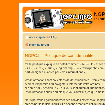
NGP
Le Foru
Accès rapide
FAQ
Index du forum
NGPC.fr - Politique de confidentialité
Cette politique explique en détail comment « NGPC.fr » et ses s
« ils », « eux », « leur », « logiciel phpBB », « www.phpbb.com 
part (désignée ci-après par « vos informations »).
Vos informations sont collectées de deux manières. Premièremen
fichiers temporaires du navigateur Internet de votre ordinateur. 
ci-après par « session-id »), qui vous sont automatiquement ass
les informations sur les sujets que vous avez lus, ce qui amélio
Nous pouvons également créer des cookies externes au logiciel
créées par le logiciel phpBB. La seconde manière est de récupér