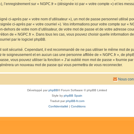
 »), l’enregistrement sur « NGPC.fr » (désignée ici par « votre compte ») et les me
gné ci-après par « votre nom d’utilisateur »), un mot de passe personnel utilisé po
signée ci-après par « votre courriel »). Vos informations pour votre compte sur « N
n-dehors de votre nom d’utilisateur, de votre mot de passe et de votre adresse cou
iscrétion de « NGPC.fr ». Dans tous les cas, vous pouvez choisir quelle information 
urriel par le logiciel phpBB.
l soit sécurisé. Cependant, il est recommandé de ne pas utiliser le même mot de pas
ez-le soigneusement et en aucun cas une personne affiliée de « NGPC.fr », de php
passe, vous pouvez utiliser la fonction « J’ai oublié mon mot de passe » fournie p
pBB générera un nouveau mot de passe qui vous permettra de vous reconnecter.
Nous cont
Développé par
phpBB
® Forum Software © phpBB Limited
Style by
phpBB Spain
Traduit par
phpBB-fr.com
Confidentialité
|
Conditions