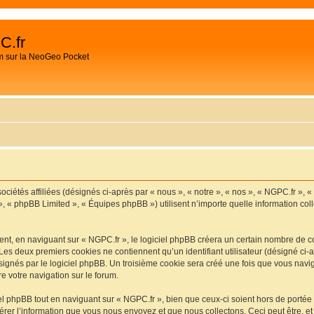
C.fr
m sur la NeoGeo Pocket
ociétés affiliées (désignés ci-après par « nous », « notre », « nos », « NGPC.fr », 
», « phpBB Limited », « Équipes phpBB ») utilisent n’importe quelle information coll
t, en naviguant sur « NGPC.fr », le logiciel phpBB créera un certain nombre de cook
Les deux premiers cookies ne contiennent qu’un identifiant utilisateur (désigné ci-ap
ignés par le logiciel phpBB. Un troisième cookie sera créé une fois que vous navigu
re votre navigation sur le forum.
 phpBB tout en naviguant sur « NGPC.fr », bien que ceux-ci soient hors de portée
er l’information que vous nous envoyez et que nous collectons. Ceci peut être, et n