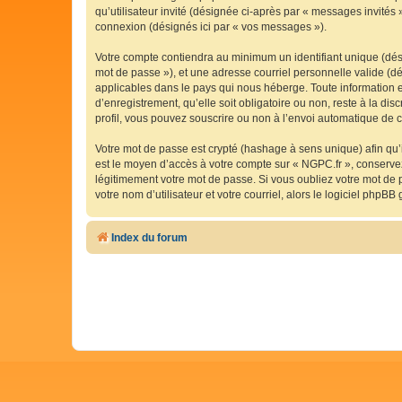
qu’utilisateur invité (désignée ci-après par « messages invités
connexion (désignés ici par « vos messages »).
Votre compte contiendra au minimum un identifiant unique (dési
mot de passe »), et une adresse courriel personnelle valide (dé
applicables dans le pays qui nous héberge. Toute information e
d’enregistrement, qu’elle soit obligatoire ou non, reste à la d
profil, vous pouvez souscrire ou non à l’envoi automatique de co
Votre mot de passe est crypté (hashage à sens unique) afin qu’i
est le moyen d’accès à votre compte sur « NGPC.fr », conserv
légitimement votre mot de passe. Si vous oubliez votre mot de 
votre nom d’utilisateur et votre courriel, alors le logiciel ph
Index du forum