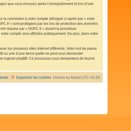
ssages que vous envoyez après l’enregistrement et lors d’une
ur la connexion à votre compte (désigné ci-après par « votre
GPC.fr » sont protégées par les lois de protection des données
rriel requise par « NGPC.fr » durant la procédure
de votre compte sera affichée publiquement. De plus, dans votre
se sur plusieurs sites Internet différents. Votre mot de passe
BB ou une d’une tierce partie ne peut vous demander
ar le logiciel phpBB. Ce processus vous demandera de fournir
acter
Supprimer les cookies
Heures au format
UTC+02:00