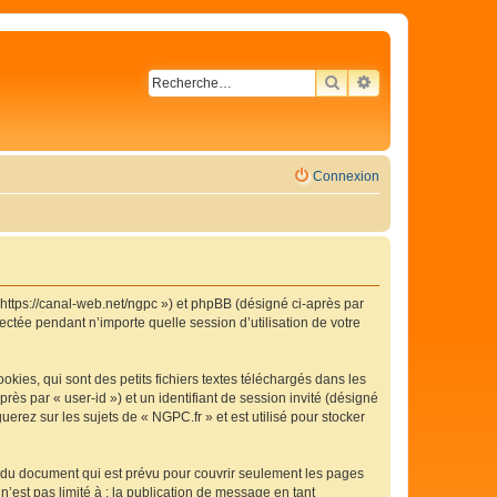
RECHERCHER
RECHERCHE AVA
Connexion
« https://canal-web.net/ngpc ») et phpBB (désigné ci-après par
ectée pendant n’importe quelle session d’utilisation de votre
ies, qui sont des petits fichiers textes téléchargés dans les
rès par « user-id ») et un identifiant de session invité (désigné
erez sur les sujets de « NGPC.fr » et est utilisé pour stocker
 du document qui est prévu pour couvrir seulement les pages
’est pas limité à : la publication de message en tant