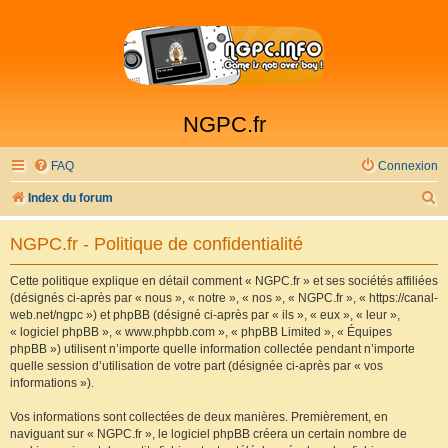
NGPC.fr
FAQ
Connexion
R
Index du forum
e
NGPC.fr - Politique de confidentialité
c
h
Cette politique explique en détail comment « NGPC.fr » et ses sociétés affiliées
(désignés ci-après par « nous », « notre », « nos », « NGPC.fr », « https://canal-
e
web.net/ngpc ») et phpBB (désigné ci-après par « ils », « eux », « leur »,
r
« logiciel phpBB », « www.phpbb.com », « phpBB Limited », « Équipes
phpBB ») utilisent n’importe quelle information collectée pendant n’importe
c
quelle session d’utilisation de votre part (désignée ci-après par « vos
h
informations »).
e
Vos informations sont collectées de deux manières. Premièrement, en
r
naviguant sur « NGPC.fr », le logiciel phpBB créera un certain nombre de