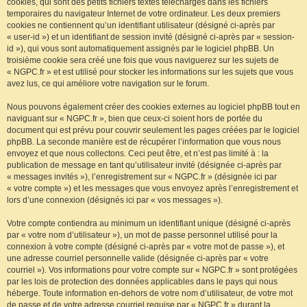
cookies, qui sont des petits fichiers textes téléchargés dans les fichiers
temporaires du navigateur Internet de votre ordinateur. Les deux premiers
cookies ne contiennent qu’un identifiant utilisateur (désigné ci-après par
« user-id ») et un identifiant de session invité (désigné ci-après par « session-
id »), qui vous sont automatiquement assignés par le logiciel phpBB. Un
troisième cookie sera créé une fois que vous naviguerez sur les sujets de
« NGPC.fr » et est utilisé pour stocker les informations sur les sujets que vous
avez lus, ce qui améliore votre navigation sur le forum.
Nous pouvons également créer des cookies externes au logiciel phpBB tout en
naviguant sur « NGPC.fr », bien que ceux-ci soient hors de portée du
document qui est prévu pour couvrir seulement les pages créées par le logiciel
phpBB. La seconde manière est de récupérer l’information que vous nous
envoyez et que nous collectons. Ceci peut être, et n’est pas limité à : la
publication de message en tant qu’utilisateur invité (désignée ci-après par
« messages invités »), l’enregistrement sur « NGPC.fr » (désignée ici par
« votre compte ») et les messages que vous envoyez après l’enregistrement et
lors d’une connexion (désignés ici par « vos messages »).
Votre compte contiendra au minimum un identifiant unique (désigné ci-après
par « votre nom d’utilisateur »), un mot de passe personnel utilisé pour la
connexion à votre compte (désigné ci-après par « votre mot de passe »), et
une adresse courriel personnelle valide (désignée ci-après par « votre
courriel »). Vos informations pour votre compte sur « NGPC.fr » sont protégées
par les lois de protection des données applicables dans le pays qui nous
héberge. Toute information en-dehors de votre nom d’utilisateur, de votre mot
de passe et de votre adresse courriel requise par « NGPC.fr » durant la