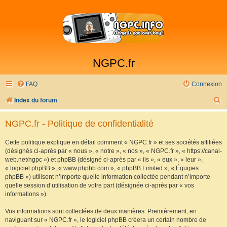
NGPC.fr
FAQ
Connexion
R
Index du forum
e
NGPC.fr - Politique de confidentialité
c
h
Cette politique explique en détail comment « NGPC.fr » et ses sociétés affiliées
(désignés ci-après par « nous », « notre », « nos », « NGPC.fr », « https://canal-
e
web.net/ngpc ») et phpBB (désigné ci-après par « ils », « eux », « leur »,
r
« logiciel phpBB », « www.phpbb.com », « phpBB Limited », « Équipes
phpBB ») utilisent n’importe quelle information collectée pendant n’importe
c
quelle session d’utilisation de votre part (désignée ci-après par « vos
h
informations »).
e
Vos informations sont collectées de deux manières. Premièrement, en
r
naviguant sur « NGPC.fr », le logiciel phpBB créera un certain nombre de