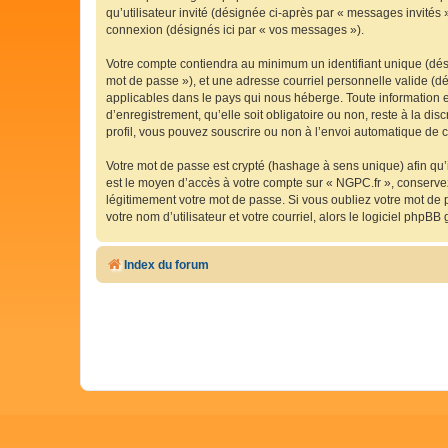
qu’utilisateur invité (désignée ci-après par « messages invités
connexion (désignés ici par « vos messages »).
Votre compte contiendra au minimum un identifiant unique (dési
mot de passe »), et une adresse courriel personnelle valide (dé
applicables dans le pays qui nous héberge. Toute information e
d’enregistrement, qu’elle soit obligatoire ou non, reste à la d
profil, vous pouvez souscrire ou non à l’envoi automatique de co
Votre mot de passe est crypté (hashage à sens unique) afin qu’i
est le moyen d’accès à votre compte sur « NGPC.fr », conserv
légitimement votre mot de passe. Si vous oubliez votre mot de 
votre nom d’utilisateur et votre courriel, alors le logiciel ph
Index du forum