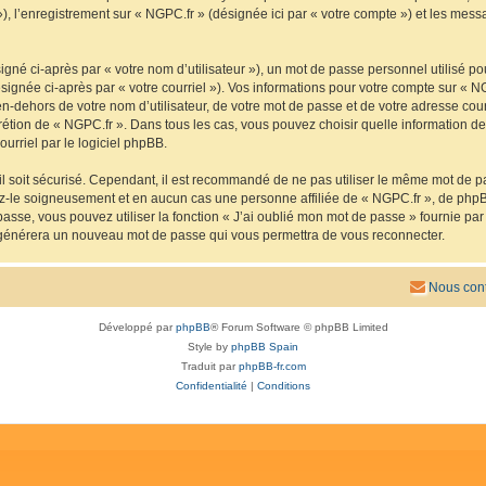
 »), l’enregistrement sur « NGPC.fr » (désignée ici par « votre compte ») et les me
gné ci-après par « votre nom d’utilisateur »), un mot de passe personnel utilisé po
signée ci-après par « votre courriel »). Vos informations pour votre compte sur « N
n-dehors de votre nom d’utilisateur, de votre mot de passe et de votre adresse cou
iscrétion de « NGPC.fr ». Dans tous les cas, vous pouvez choisir quelle information 
urriel par le logiciel phpBB.
l soit sécurisé. Cependant, il est recommandé de ne pas utiliser le même mot de pas
ez-le soigneusement et en aucun cas une personne affiliée de « NGPC.fr », de php
passe, vous pouvez utiliser la fonction « J’ai oublié mon mot de passe » fournie p
pBB générera un nouveau mot de passe qui vous permettra de vous reconnecter.
Nous cont
Développé par
phpBB
® Forum Software © phpBB Limited
Style by
phpBB Spain
Traduit par
phpBB-fr.com
Confidentialité
|
Conditions