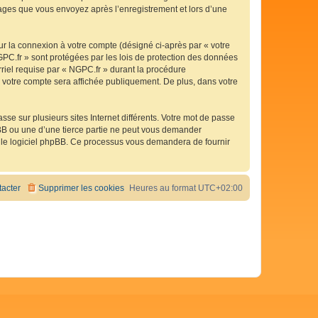
ssages que vous envoyez après l’enregistrement et lors d’une
ur la connexion à votre compte (désigné ci-après par « votre
GPC.fr » sont protégées par les lois de protection des données
rriel requise par « NGPC.fr » durant la procédure
de votre compte sera affichée publiquement. De plus, dans votre
se sur plusieurs sites Internet différents. Votre mot de passe
BB ou une d’une tierce partie ne peut vous demander
ar le logiciel phpBB. Ce processus vous demandera de fournir
acter
Supprimer les cookies
Heures au format
UTC+02:00