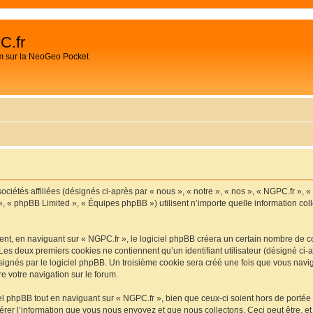
C.fr
m sur la NeoGeo Pocket
ociétés affiliées (désignés ci-après par « nous », « notre », « nos », « NGPC.fr », 
», « phpBB Limited », « Équipes phpBB ») utilisent n’importe quelle information coll
t, en naviguant sur « NGPC.fr », le logiciel phpBB créera un certain nombre de cook
Les deux premiers cookies ne contiennent qu’un identifiant utilisateur (désigné ci-ap
ignés par le logiciel phpBB. Un troisième cookie sera créé une fois que vous navigu
re votre navigation sur le forum.
 phpBB tout en naviguant sur « NGPC.fr », bien que ceux-ci soient hors de portée
er l’information que vous nous envoyez et que nous collectons. Ceci peut être, et n