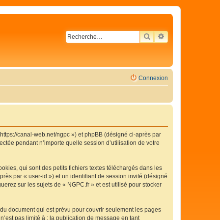
RECHERCHER
RECHERCHE AVA
Connexion
« https://canal-web.net/ngpc ») et phpBB (désigné ci-après par
ectée pendant n’importe quelle session d’utilisation de votre
ies, qui sont des petits fichiers textes téléchargés dans les
rès par « user-id ») et un identifiant de session invité (désigné
erez sur les sujets de « NGPC.fr » et est utilisé pour stocker
 du document qui est prévu pour couvrir seulement les pages
’est pas limité à : la publication de message en tant