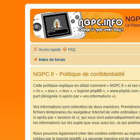
NGP
Le Foru
Accès rapide
FAQ
Index du forum
NGPC.fr - Politique de confidentialité
Cette politique explique en détail comment « NGPC.fr » et ses s
« ils », « eux », « leur », « logiciel phpBB », « www.phpbb.com 
part (désignée ci-après par « vos informations »).
Vos informations sont collectées de deux manières. Premièremen
fichiers temporaires du navigateur Internet de votre ordinateur. 
ci-après par « session-id »), qui vous sont automatiquement ass
les informations sur les sujets que vous avez lus, ce qui amélio
Nous pouvons également créer des cookies externes au logiciel
créées par le logiciel phpBB. La seconde manière est de récupér