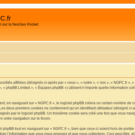
C.fr
m sur la NeoGeo Pocket
ociétés affiliées (désignés ci-après par « nous », « notre », « nos », « NGPC.fr », 
», « phpBB Limited », « Équipes phpBB ») utilisent n’importe quelle information coll
t, en naviguant sur « NGPC.fr », le logiciel phpBB créera un certain nombre de cook
Les deux premiers cookies ne contiennent qu’un identifiant utilisateur (désigné ci-ap
ignés par le logiciel phpBB. Un troisième cookie sera créé une fois que vous navigu
re votre navigation sur le forum.
 phpBB tout en naviguant sur « NGPC.fr », bien que ceux-ci soient hors de portée
er l’information que vous nous envoyez et que nous collectons. Ceci peut être, et n