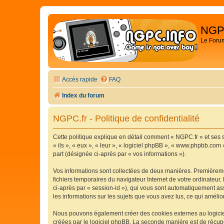
NGP
Le Foru
Accès rapide
FAQ
Index du forum
NGPC.fr - Politique de confidentialité
Cette politique explique en détail comment « NGPC.fr » et ses s
« ils », « eux », « leur », « logiciel phpBB », « www.phpbb.com 
part (désignée ci-après par « vos informations »).
Vos informations sont collectées de deux manières. Premièremen
fichiers temporaires du navigateur Internet de votre ordinateur. 
ci-après par « session-id »), qui vous sont automatiquement ass
les informations sur les sujets que vous avez lus, ce qui amélio
Nous pouvons également créer des cookies externes au logiciel
créées par le logiciel phpBB. La seconde manière est de récupér