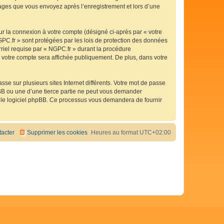
ssages que vous envoyez après l’enregistrement et lors d’une
ur la connexion à votre compte (désigné ci-après par « votre
GPC.fr » sont protégées par les lois de protection des données
rriel requise par « NGPC.fr » durant la procédure
de votre compte sera affichée publiquement. De plus, dans votre
se sur plusieurs sites Internet différents. Votre mot de passe
BB ou une d’une tierce partie ne peut vous demander
ar le logiciel phpBB. Ce processus vous demandera de fournir
acter
Supprimer les cookies
Heures au format
UTC+02:00