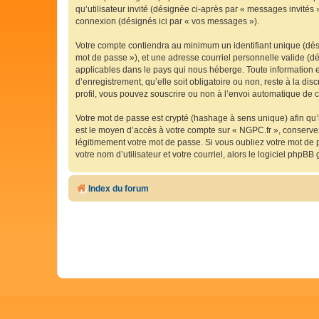
qu’utilisateur invité (désignée ci-après par « messages invités
connexion (désignés ici par « vos messages »).
Votre compte contiendra au minimum un identifiant unique (dési
mot de passe »), et une adresse courriel personnelle valide (dé
applicables dans le pays qui nous héberge. Toute information e
d’enregistrement, qu’elle soit obligatoire ou non, reste à la d
profil, vous pouvez souscrire ou non à l’envoi automatique de co
Votre mot de passe est crypté (hashage à sens unique) afin qu’i
est le moyen d’accès à votre compte sur « NGPC.fr », conserv
légitimement votre mot de passe. Si vous oubliez votre mot de 
votre nom d’utilisateur et votre courriel, alors le logiciel ph
Index du forum