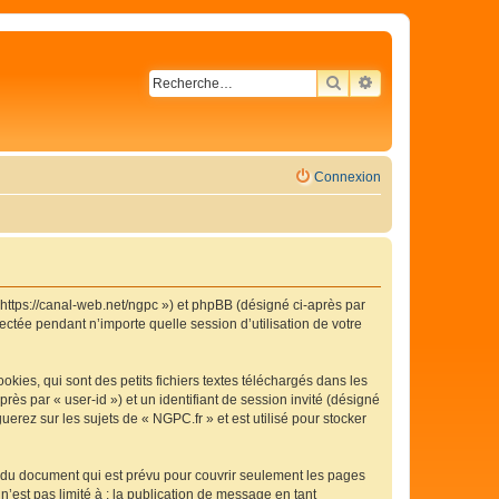
RECHERCHER
RECHERCHE AVA
Connexion
« https://canal-web.net/ngpc ») et phpBB (désigné ci-après par
ectée pendant n’importe quelle session d’utilisation de votre
ies, qui sont des petits fichiers textes téléchargés dans les
rès par « user-id ») et un identifiant de session invité (désigné
erez sur les sujets de « NGPC.fr » et est utilisé pour stocker
 du document qui est prévu pour couvrir seulement les pages
’est pas limité à : la publication de message en tant