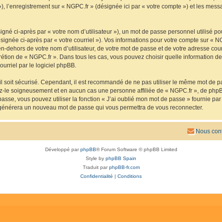
 »), l’enregistrement sur « NGPC.fr » (désignée ici par « votre compte ») et les me
gné ci-après par « votre nom d’utilisateur »), un mot de passe personnel utilisé po
signée ci-après par « votre courriel »). Vos informations pour votre compte sur « N
n-dehors de votre nom d’utilisateur, de votre mot de passe et de votre adresse cou
iscrétion de « NGPC.fr ». Dans tous les cas, vous pouvez choisir quelle information 
urriel par le logiciel phpBB.
l soit sécurisé. Cependant, il est recommandé de ne pas utiliser le même mot de pas
ez-le soigneusement et en aucun cas une personne affiliée de « NGPC.fr », de php
passe, vous pouvez utiliser la fonction « J’ai oublié mon mot de passe » fournie p
pBB générera un nouveau mot de passe qui vous permettra de vous reconnecter.
Nous cont
Développé par
phpBB
® Forum Software © phpBB Limited
Style by
phpBB Spain
Traduit par
phpBB-fr.com
Confidentialité
|
Conditions