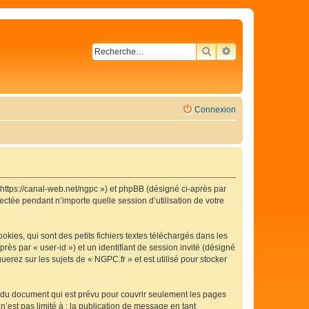
RECHERCHER
RECHERCHE AVA
Connexion
« https://canal-web.net/ngpc ») et phpBB (désigné ci-après par
ectée pendant n’importe quelle session d’utilisation de votre
ies, qui sont des petits fichiers textes téléchargés dans les
rès par « user-id ») et un identifiant de session invité (désigné
erez sur les sujets de « NGPC.fr » et est utilisé pour stocker
 du document qui est prévu pour couvrir seulement les pages
’est pas limité à : la publication de message en tant