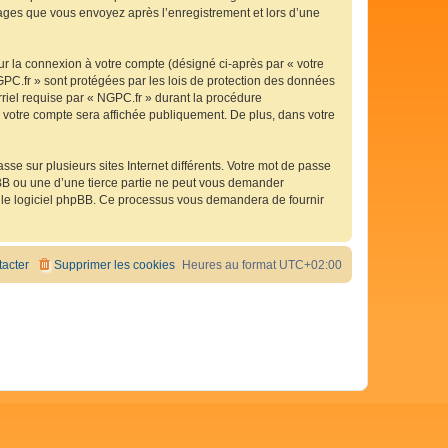
ssages que vous envoyez après l’enregistrement et lors d’une
ur la connexion à votre compte (désigné ci-après par « votre
GPC.fr » sont protégées par les lois de protection des données
rriel requise par « NGPC.fr » durant la procédure
de votre compte sera affichée publiquement. De plus, dans votre
se sur plusieurs sites Internet différents. Votre mot de passe
BB ou une d’une tierce partie ne peut vous demander
ar le logiciel phpBB. Ce processus vous demandera de fournir
acter
Supprimer les cookies
Heures au format
UTC+02:00