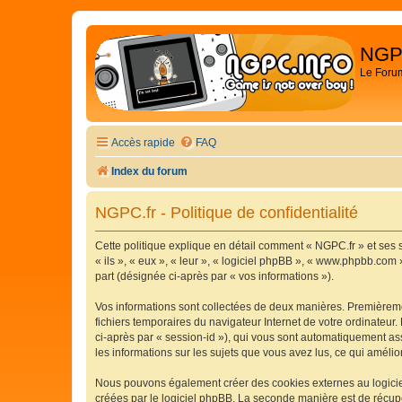
NGP
Le Foru
Accès rapide
FAQ
Index du forum
NGPC.fr - Politique de confidentialité
Cette politique explique en détail comment « NGPC.fr » et ses s
« ils », « eux », « leur », « logiciel phpBB », « www.phpbb.com 
part (désignée ci-après par « vos informations »).
Vos informations sont collectées de deux manières. Premièremen
fichiers temporaires du navigateur Internet de votre ordinateur. 
ci-après par « session-id »), qui vous sont automatiquement ass
les informations sur les sujets que vous avez lus, ce qui amélio
Nous pouvons également créer des cookies externes au logiciel
créées par le logiciel phpBB. La seconde manière est de récupér