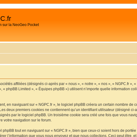
C.fr
m sur la NeoGeo Pocket
ociétés affiliées (désignés ci-après par « nous », « notre », « nos », « NGPC.fr », 
», « phpBB Limited », « Équipes phpBB ») utilisent n’importe quelle information coll
t, en naviguant sur « NGPC.fr », le logiciel phpBB créera un certain nombre de cook
Les deux premiers cookies ne contiennent qu’un identifiant utilisateur (désigné ci-ap
ignés par le logiciel phpBB. Un troisième cookie sera créé une fois que vous navigu
re votre navigation sur le forum.
 phpBB tout en naviguant sur « NGPC.fr », bien que ceux-ci soient hors de portée
er l’information que vous nous envoyez et que nous collectons. Ceci peut être, et n