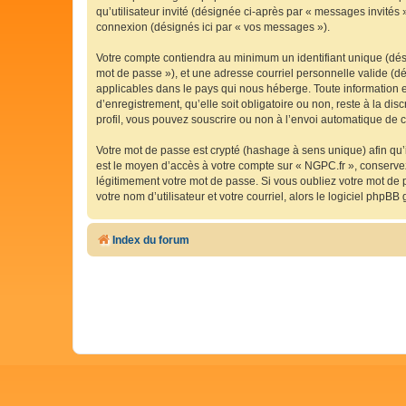
qu’utilisateur invité (désignée ci-après par « messages invités
connexion (désignés ici par « vos messages »).
Votre compte contiendra au minimum un identifiant unique (dési
mot de passe »), et une adresse courriel personnelle valide (dé
applicables dans le pays qui nous héberge. Toute information e
d’enregistrement, qu’elle soit obligatoire ou non, reste à la d
profil, vous pouvez souscrire ou non à l’envoi automatique de co
Votre mot de passe est crypté (hashage à sens unique) afin qu’i
est le moyen d’accès à votre compte sur « NGPC.fr », conserv
légitimement votre mot de passe. Si vous oubliez votre mot de 
votre nom d’utilisateur et votre courriel, alors le logiciel ph
Index du forum