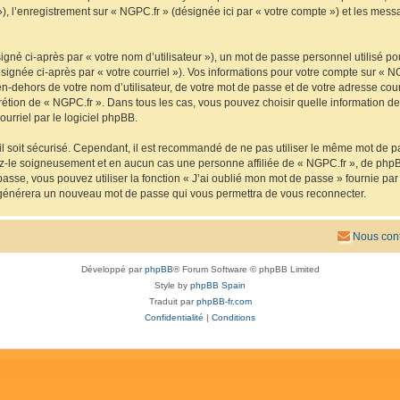
 »), l’enregistrement sur « NGPC.fr » (désignée ici par « votre compte ») et les me
gné ci-après par « votre nom d’utilisateur »), un mot de passe personnel utilisé po
signée ci-après par « votre courriel »). Vos informations pour votre compte sur « N
n-dehors de votre nom d’utilisateur, de votre mot de passe et de votre adresse cou
iscrétion de « NGPC.fr ». Dans tous les cas, vous pouvez choisir quelle information 
urriel par le logiciel phpBB.
l soit sécurisé. Cependant, il est recommandé de ne pas utiliser le même mot de pas
ez-le soigneusement et en aucun cas une personne affiliée de « NGPC.fr », de php
passe, vous pouvez utiliser la fonction « J’ai oublié mon mot de passe » fournie p
pBB générera un nouveau mot de passe qui vous permettra de vous reconnecter.
Nous cont
Développé par
phpBB
® Forum Software © phpBB Limited
Style by
phpBB Spain
Traduit par
phpBB-fr.com
Confidentialité
|
Conditions