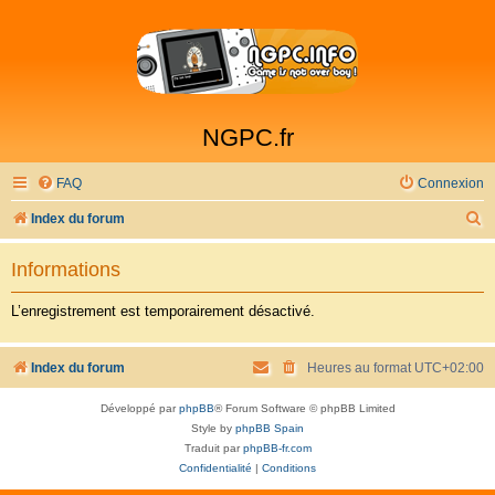
NGPC.fr
FAQ
Connexion
R
Index du forum
e
Informations
c
h
L’enregistrement est temporairement désactivé.
e
r
Index du forum
Heures au format
UTC+02:00
c
Développé par
phpBB
® Forum Software © phpBB Limited
h
Style by
phpBB Spain
e
Traduit par
phpBB-fr.com
Confidentialité
|
Conditions
r