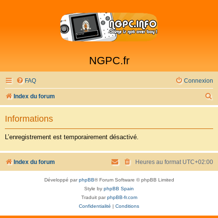
NGPC.fr
FAQ
Connexion
R
Index du forum
e
Informations
c
h
L’enregistrement est temporairement désactivé.
e
r
Index du forum
Heures au format
UTC+02:00
c
Développé par
phpBB
® Forum Software © phpBB Limited
h
Style by
phpBB Spain
e
Traduit par
phpBB-fr.com
Confidentialité
|
Conditions
r