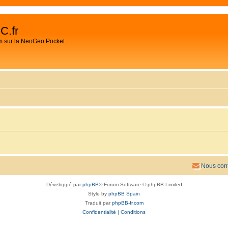
C.fr
m sur la NeoGeo Pocket
Nous cont
Développé par
phpBB
® Forum Software © phpBB Limited
Style by
phpBB Spain
Traduit par
phpBB-fr.com
Confidentialité
|
Conditions