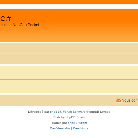
C.fr
m sur la NeoGeo Pocket
Nous cont
Développé par
phpBB
® Forum Software © phpBB Limited
Style by
phpBB Spain
Traduit par
phpBB-fr.com
Confidentialité
|
Conditions