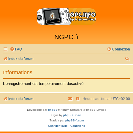
NGPC.fr
FAQ
Connexion
R
Index du forum
e
Informations
c
h
L’enregistrement est temporairement désactivé.
e
r
Index du forum
Heures au format
UTC+02:00
c
Développé par
phpBB
® Forum Software © phpBB Limited
h
Style by
phpBB Spain
e
Traduit par
phpBB-fr.com
Confidentialité
|
Conditions
r