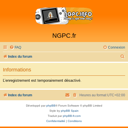
NGPC.fr
FAQ
Connexion
R
Index du forum
e
Informations
c
h
L’enregistrement est temporairement désactivé.
e
r
Index du forum
Heures au format
UTC+02:00
c
Développé par
phpBB
® Forum Software © phpBB Limited
h
Style by
phpBB Spain
e
Traduit par
phpBB-fr.com
Confidentialité
|
Conditions
r