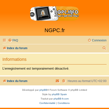
NGPC.fr
FAQ
Connexion
R
Index du forum
e
Informations
c
h
L’enregistrement est temporairement désactivé.
e
r
Index du forum
Heures au format
UTC+02:00
c
Développé par
phpBB
® Forum Software © phpBB Limited
h
Style by
phpBB Spain
e
Traduit par
phpBB-fr.com
Confidentialité
|
Conditions
r